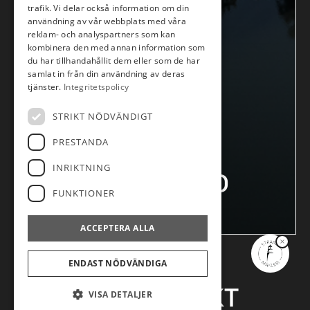
trafik. Vi delar också information om din
användning av vår webbplats med våra
reklam- och analyspartners som kan
kombinera den med annan information som
du har tillhandahållit dem eller som de har
VÄLKOMMEN IN TILL
samlat in från din användning av deras
OSS!
tjänster.
Integritetspolicy
Går du i köp- eller säljtankar? Vi
STRIKT NÖDVÄNDIGT
hjälper dig gärna här!
PRESTANDA
INRIKTNING
UNDERHAND
FUNKTIONER
ACCEPTERA ALLA
ENDAST NÖDVÄNDIGA
INGET OBJEKT
VISA DETALJER