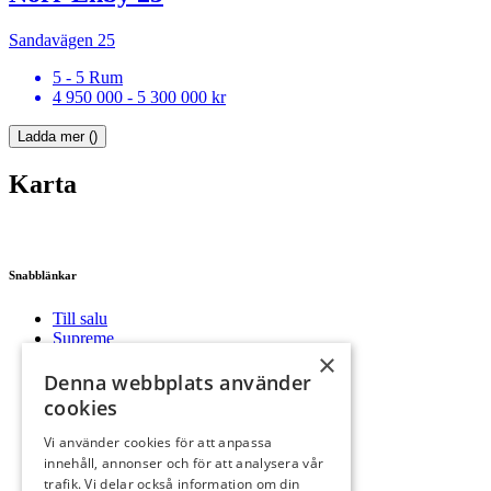
Sandavägen 25
5 - 5 Rum
4 950 000 - 5 300 000 kr
Ladda mer (
)
Karta
Snabblänkar
Till salu
Supreme
×
Säljprocessen
Kontakt
Denna webbplats använder
Framtida
cookies
Nyproduktion
Bevakning
Vi använder cookies för att anpassa
Vår filosofi
innehåll, annonser och för att analysera vår
trafik. Vi delar också information om din