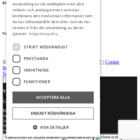
KONTAKT
användning av vår webbplats med våra
reklam- och analyspartners som kan
08-128 54 777
kombinera den med annan information som
info@strandmakleri.se
du har tillhandahållit dem eller som de har
samlat in från din användning av deras
tjänster.
Integritetspolicy
Följ oss
Facebook
STRIKT NÖDVÄNDIGT
Instagram
PRESTANDA
© Strand Mäkleri
|
Hemsidan levereras av Kust IT
|
Cookie
Inställningar
Integritetspolicy
INRIKTNING
Scroll to top
FUNKTIONER
Välkommen in till oss!
ACCEPTERA ALLA
Går du i köp- eller säljtankar? Vi hjälper dig gärna här!
Boka kostnadsfri värdering
ENDAST NÖDVÄNDIGA
Jag går i säljtankar
Jag letar efter ny bostad
Skapa en bostadsbevakning
VISA DETALJER
Skicka kontaktförfrågan
Välkommen till Strand Mäkleri!