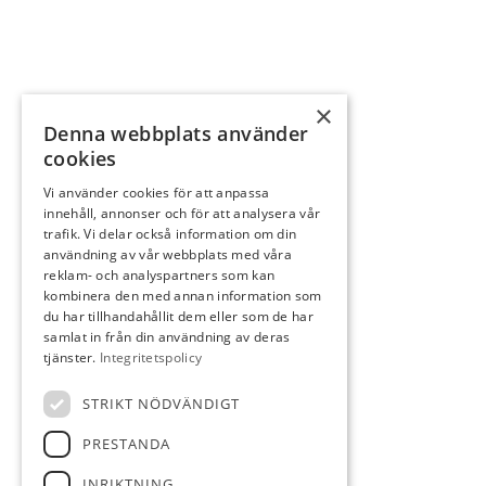
×
Denna webbplats använder
cookies
Vi använder cookies för att anpassa
innehåll, annonser och för att analysera vår
trafik. Vi delar också information om din
användning av vår webbplats med våra
reklam- och analyspartners som kan
kombinera den med annan information som
du har tillhandahållit dem eller som de har
samlat in från din användning av deras
Välkommen in till oss!
tjänster.
Integritetspolicy
Går du i köp- eller säljtankar? Vi
STRIKT NÖDVÄNDIGT
hjälper dig gärna här!
PRESTANDA
INRIKTNING