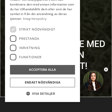
kombinera den med annan information som
du har tillhandahållit dem eller som de har
samlat in från din användning av deras
tjänster.
Integritetspolicy
STRIKT NÖDVÄNDIGT
PRESTANDA
LANTLIGT BOENDE MED
INRIKTNING
CHARM FRÅN
FUNKTIONER
SEKELSKIFTET!
ACCEPTERA ALLA
SMÅHUS - ÖSMO
Ring upp mig
VÄGGARÖVÄGEN 71
ENDAST NÖDVÄNDIGA
VISA DETALJER
LANTLIGT BOENDE MED CHARM FRÅN SEKELSKIFTET!