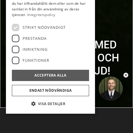
du har tillhandahållit dem eller som de har
samlat in från din användning av deras
tjänster.
Integritetspolicy
STRIKT NÖDVÄNDIGT
NYBYGGD
PRESTANDA
ENPLANSVILLA MED
INRIKTNING
DUBBELGARAGE OCH
FUNKTIONER
5,30M I TAKHÖJD!
ACCEPTERA ALLA
SMÅHUS - SORUNDA
Ring upp mig
SORUNDAVÄGEN 547
ENDAST NÖDVÄNDIGA
VISA DETALJER
NYBYGGD ENPLANSVILLA MED DUBBELGARAGE OCH
5,30M I TAKHÖJD!