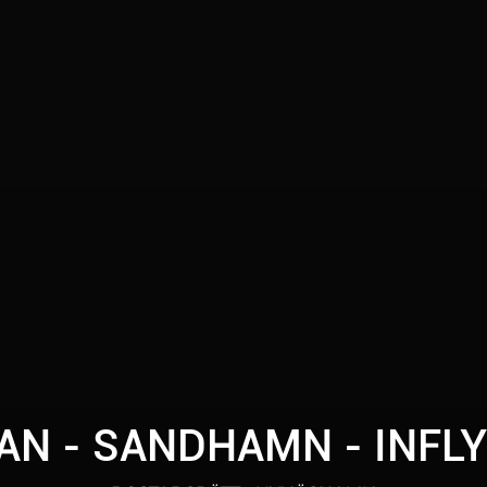
N - SANDHAMN - INFL