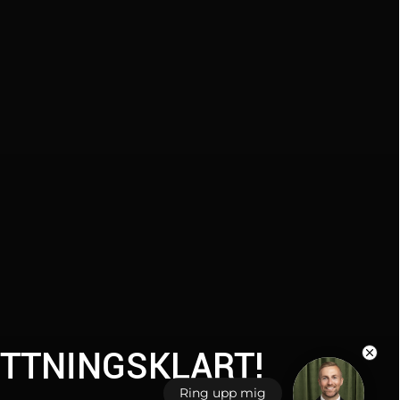
YTTNINGSKLART!
Ring upp mig