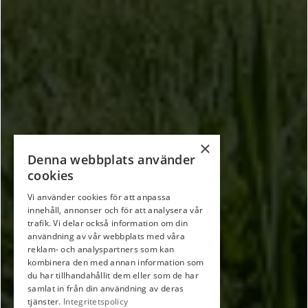
×
Denna webbplats använder
cookies
Vi använder cookies för att anpassa
innehåll, annonser och för att analysera vår
trafik. Vi delar också information om din
användning av vår webbplats med våra
reklam- och analyspartners som kan
kombinera den med annan information som
du har tillhandahållit dem eller som de har
samlat in från din användning av deras
tjänster.
Integritetspolicy