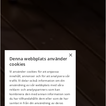
×
Denna webbplats använder
cookies
Vi använder cookies för att anpassa
innehåll, annonser och för att analysera vår
trafik. Vi delar också information om din
användning av vår webbplats med våra
reklam- och analyspartners som kan
kombinera den med annan information som
du har tillhandahållit dem eller som de har
samlat in från din användning av deras