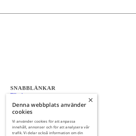
SNABBLÄNKAR
Till salu
×
Supreme
Denna webbplats använder
cookies
Säljprocessen
Kontakt
Vi använder cookies för att anpassa
innehåll, annonser och för att analysera vår
Framtida
trafik. Vi delar också information om din
Nyproduktion