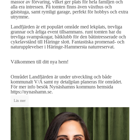
massor av förvaring, vilket ger plats för hela familjen och
alla era intressen. På tomten finns även växthus och
gäststuga, samt rymligt garage, perfekt för hobbys och extra
utrymme.
Landfjärden är ett populärt område med lekplats, trevliga
grannar och årliga event tillsammans. runt tomten har du
trevliga svampskogar, båtklubb för den båtintresserade och
cykelavstånd till Häringe slott. Fantastiska promenad- och
naturupplevelser i Häringe-Hammersta naturreservat.
Välkommen till ditt nya hem!
Området Landfjärden är under utveckling och både
kommunalt V/A samt ny detaljplan planeras för området.
För mer info besök Nynäshamns kommuns hemsida
https://nynashamn.se.
Läs mer