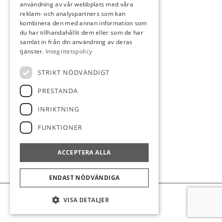
användning av vår webbplats med våra
Bevakning
reklam- och analyspartners som kan
kombinera den med annan information som
Vår filosofi
du har tillhandahållit dem eller som de har
samlat in från din användning av deras
tjänster.
Integritetspolicy
STRIKT NÖDVÄNDIGT
KONTAKT
08-128 54 777
PRESTANDA
info@strandmakleri.se
INRIKTNING
FÖLJ OSS
FUNKTIONER
Facebook
Instagram
ACCEPTERA ALLA
ENDAST NÖDVÄNDIGA
© Strand Mäkleri
|
Hemsidan levereras av Kust IT
|
Cookie
Inställningar
Integritetspolicy
VISA DETALJER