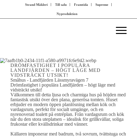
Strand Mäkleri
Till salu
Framtida
Supreme
Nyproduktion
DRÖMFASTIGHET I POPULÄRA
LANDFJÄRDEN – HÖGT LÄGE MED
VIDSTRÄCKT UTSIKT!
Småhus - Landfjärden
Lässmyravägen 7
Drömfastighet i populära Landfjärden – högt läge med
vidsträckt utsikt!
Välkommen till detta ljusa och charmiga hus på höjden med
fantastisk utsikt över den plana, generösa tomten. Huset
erbjuder en modern öppen planlösning mellan kök och
vardagsrum, perfekt för socialt umgänge, och en
nyrenoverad toalett på entréplan. Från vardagsrum och kök
når du den stora uteplatsen – idealisk för grillkvällar, soliga
frukostar eller kvällsdrinkar med vänner.
Källaren imponerar med badrum, två sovrum, tvättstuga och