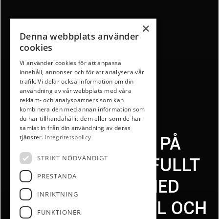
×
Denna webbplats använder
cookies
Vi använder cookies för att anpassa
innehåll, annonser och för att analysera vår
trafik. Vi delar också information om din
användning av vår webbplats med våra
reklam- och analyspartners som kan
kombinera den med annan information som
du har tillhandahållit dem eller som de har
samlat in från din användning av deras
tjänster.
Integritetspolicy
DRÖMBOENDE PÅ
STRIKT NÖDVÄNDIGT
MUSKÖ – SMAKFULLT
PRESTANDA
RENOVERAT MED
INRIKTNING
SJÖSUTSIKT, POOL OCH
FUNKTIONER