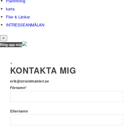
Plantritning
karta
Filer & Länkar
INTRESSEANMÄLAN
×
Ring upp mig
×
KONTAKTA MIG
erik@strandmakleri.se
Förnamn*
Efternamn