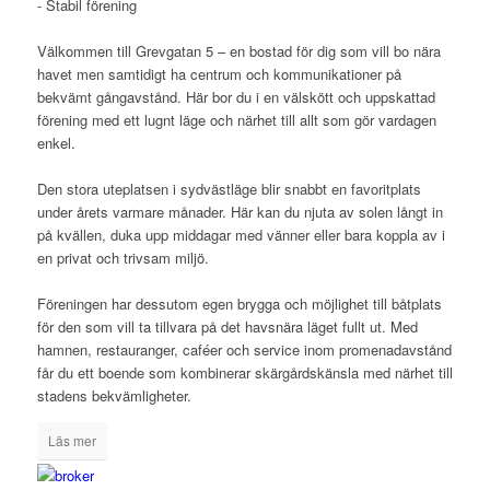
- Stabil förening
Välkommen till Grevgatan 5 – en bostad för dig som vill bo nära
havet men samtidigt ha centrum och kommunikationer på
bekvämt gångavstånd. Här bor du i en välskött och uppskattad
förening med ett lugnt läge och närhet till allt som gör vardagen
enkel.
Den stora uteplatsen i sydvästläge blir snabbt en favoritplats
under årets varmare månader. Här kan du njuta av solen långt in
på kvällen, duka upp middagar med vänner eller bara koppla av i
en privat och trivsam miljö.
Föreningen har dessutom egen brygga och möjlighet till båtplats
för den som vill ta tillvara på det havsnära läget fullt ut. Med
hamnen, restauranger, caféer och service inom promenadavstånd
får du ett boende som kombinerar skärgårdskänsla med närhet till
stadens bekvämligheter.
Läs mer