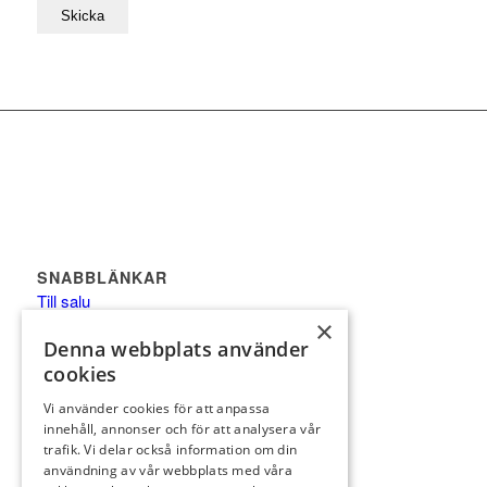
SNABBLÄNKAR
Till salu
×
Supreme
Denna webbplats använder
Säljprocessen
cookies
Kontakt
Vi använder cookies för att anpassa
Framtida
innehåll, annonser och för att analysera vår
Nyproduktion
trafik. Vi delar också information om din
användning av vår webbplats med våra
Bevakning